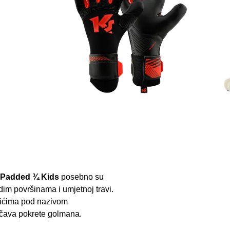
Padded ¾ Kids
posebno su
dim površinama i umjetnoj travi.
učićima pod nazivom
aničava pokrete golmana.