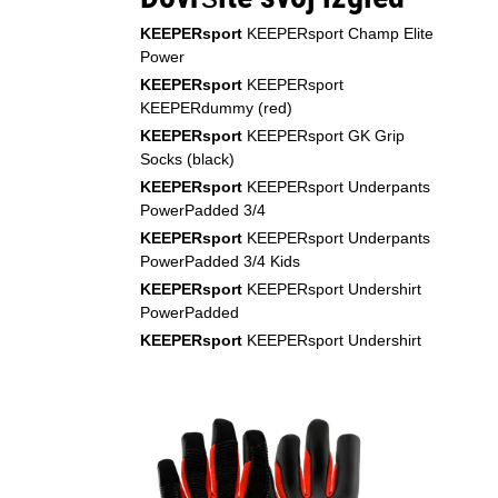
KEEPERsport
KEEPERsport Champ Elite
Power
KEEPERsport
KEEPERsport
KEEPERdummy (red)
KEEPERsport
KEEPERsport GK Grip
Socks (black)
KEEPERsport
KEEPERsport Underpants
PowerPadded 3/4
KEEPERsport
KEEPERsport Underpants
PowerPadded 3/4 Kids
KEEPERsport
KEEPERsport Undershirt
PowerPadded
KEEPERsport
KEEPERsport Undershirt
PowerPadded Kids
NIKE
Nike Air Zoom Mercurial Vapor XVI
Academy FG/MG Dream Speed 9