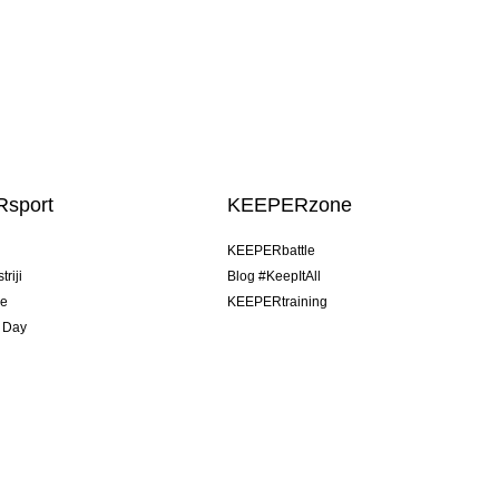
sport
KEEPERzone
u
KEEPERbattle
riji
Blog #KeepItAll
je
KEEPERtraining
 Day