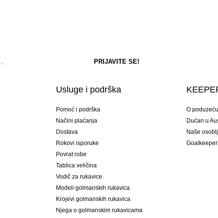
Usluge i podrška
KEEPER
Pomoć i podrška
O poduzeć
Načini plaćanja
Dućan u Aust
Dostava
Naše osobl
Rokovi isporuke
Goalkeeper
Povrat robe
Tablica veličina
Vodič za rukavice
Modeli golmanskih rukavica
Krojevi golmanskih rukavica
Njega o golmanskim rukavicama