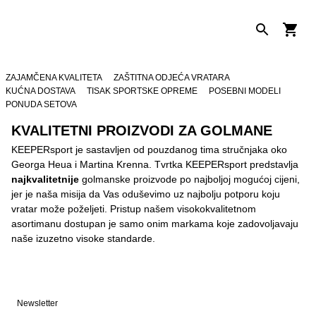
ZAJAMČENA KVALITETA
ZAŠTITNA ODJEĆA VRATARA
KUĆNA DOSTAVA
TISAK SPORTSKE OPREME
POSEBNI MODELI
PONUDA SETOVA
KVALITETNI PROIZVODI ZA GOLMANE
KEEPERsport je sastavljen od pouzdanog tima stručnjaka oko
Georga Heua i Martina Krenna. Tvrtka KEEPERsport predstavlja
najkvalitetnije
golmanske proizvode po najboljoj mogućoj cijeni,
jer je naša misija da Vas oduševimo uz najbolju potporu koju
vratar može poželjeti. Pristup našem visokokvalitetnom
asortimanu dostupan je samo onim markama koje zadovoljavaju
naše izuzetno visoke standarde.
Newsletter