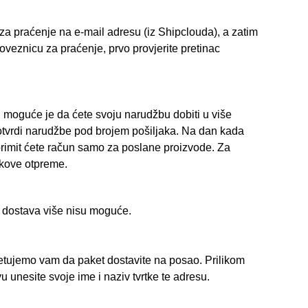
 za praćenje na e-mail adresu (iz Shipclouda), a zatim
poveznicu za praćenje, prvo provjerite pretinac
a, moguće je da ćete svoju narudžbu dobiti u više
potvrdi narudžbe pod brojem pošiljaka. Na dan kada
rimit ćete račun samo za poslane proizvode. Za
škove otpreme.
a dostava više nisu moguće.
etujemo vam da paket dostavite na posao. Prilikom
unesite svoje ime i naziv tvrtke te adresu.