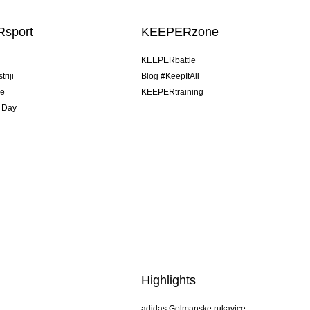
sport
KEEPERzone
u
KEEPERbattle
riji
Blog #KeepItAll
je
KEEPERtraining
 Day
Highlights
adidas Golmanske rukavice