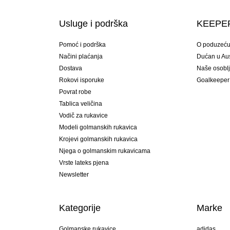
Usluge i podrška
KEEPER
Pomoć i podrška
O poduzeć
Načini plaćanja
Dućan u Aust
Dostava
Naše osobl
Rokovi isporuke
Goalkeeper
Povrat robe
Tablica veličina
Vodič za rukavice
Modeli golmanskih rukavica
Krojevi golmanskih rukavica
Njega o golmanskim rukavicama
Vrste lateks pjena
Newsletter
Kategorije
Marke
Golmanske rukavice
adidas