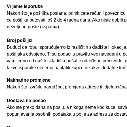
Vrijeme isporuke
Nakon što je pošiljka poslana, primit ćete račun i poveznicu
će pošiljka putovati još 2 do 4 radna dana. Ako niste dobili 
neželjene pošte (»spam«).
Broj pošiljki
Budući da robu isporučujemo iz različitih skladišta i lokacij
pošiljaka odvojeno. Ti su podaci u pravilu već navedeni u 
vam jedno od naših skladišta pošalje određene proizvode, p
takve isporuke nećemo naplatiti kupcu nikakve dodatne tro
Naknadne promjene
Nakon što izvršite narudžbu, promjena adrese ili djelomičn
Dostava na posao
Ako ste preko dana na poslu, a nikoga nema kod kuće, savj
popunjavanja osobnih podataka u polje za adresu za dostavu 