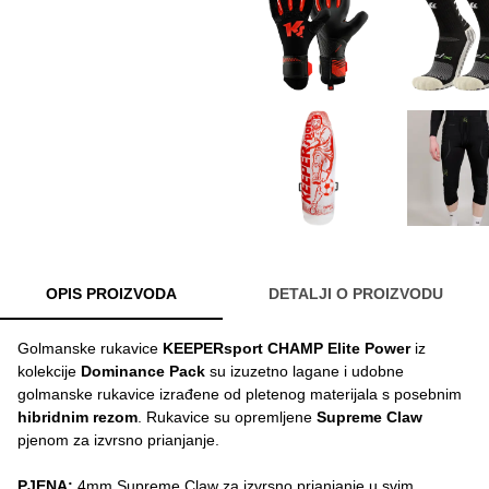
OPIS PROIZVODA
DETALJI O PROIZVODU
Golmanske rukavice
KEEPERsport
CHAMP Elite Power
iz
kolekcije
Dominance Pack
su izuzetno lagane i udobne
golmanske rukavice izrađene od pletenog materijala s posebnim
hibridnim rezom
. Rukavice su opremljene
Supreme Claw
pjenom za izvrsno prianjanje.
PJENA:
4mm Supreme Claw za izvrsno prianjanje u svim