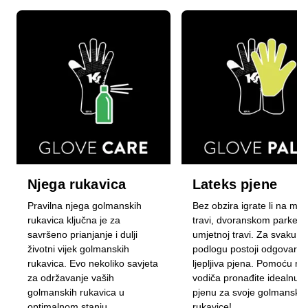
Njega rukavica
Lateks pjene
Pravilna njega golmanskih
Bez obzira igrate li na mok
rukavica ključna je za
travi, dvoranskom parketu i
savršeno prianjanje i dulji
umjetnoj travi. Za svaku
životni vijek golmanskih
podlogu postoji odgovaraj
rukavica. Evo nekoliko savjeta
ljepljiva pjena. Pomoću n
za održavanje vaših
vodiča pronađite idealnu
golmanskih rukavica u
pjenu za svoje golmanske
optimalnom stanju.
rukavice!