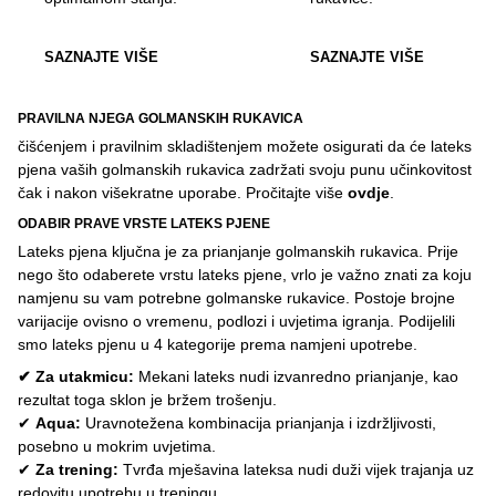
SAZNAJTE VIŠE
SAZNAJTE VIŠE
PRAVILNA NJEGA GOLMANSKIH RUKAVICA
čišćenjem i pravilnim skladištenjem možete osigurati da će lateks
pjena vaših golmanskih rukavica zadržati svoju punu učinkovitost
čak i nakon višekratne uporabe. Pročitajte više
ovdje
.
ODABIR PRAVE VRSTE LATEKS PJENE
Lateks pjena ključna je za prianjanje golmanskih rukavica. Prije
nego što odaberete vrstu lateks pjene, vrlo je važno znati za koju
namjenu su vam potrebne golmanske rukavice. Postoje brojne
varijacije ovisno o vremenu, podlozi i uvjetima igranja. Podijelili
smo lateks pjenu u 4 kategorije prema namjeni upotrebe.
✔ Za utakmicu:
Mekani lateks nudi izvanredno prianjanje, kao
rezultat toga sklon je bržem trošenju.
✔
Aqua:
Uravnotežena kombinacija prianjanja i izdržljivosti,
posebno u mokrim uvjetima.
✔
Za trening:
Tvrđa mješavina lateksa nudi duži vijek trajanja uz
redovitu upotrebu u treningu.