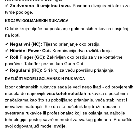
✔
Za dvorano ili umjetnu travu:
Posebno dizajnirani lateks za
tvrde podloge.
KROJEVI GOLMANSKIH RUKAVICA
Odabir kroja utječe na pristajanje golmanskih rukavica i osjećaj
na lopti.
✔ Negativni (NC):
Tijesno prianjanje oko prstiju.
✔
Hibridni Power Cut:
Kombinacija dva različita kroja.
✔
Roll Finger (GC):
Zakrivljen oko prstiju za više kontaktne
površine. Također poznat kao Gunn Cut.
✔
Regularni (RC):
Širi kroj za veću površinu prianjanja.
RAZLIČITI MODELI GOLMANSKIH RUKAVICA
Izbor golmanskih rukavica sada je veći nego ikad - od provjerenih
modela do najnovijih
visokotehnoloških
rukavica s posebnim
značajkama kao što su poboljšano prianjanje, veća stabilnost i
inovativni materijali. Bilo da ste početnik koji traži robusne i
svestrane rukavice ili profesionalac koji se oslanja na najbolje
tehnologije, postoji savršen model za svakog golmana. Pronađite
svoj odgovarajući model
ovdje
.