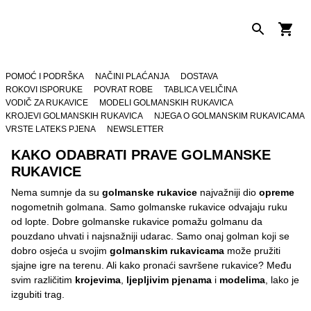
POMOĆ I PODRŠKA
NAČINI PLAĆANJA
DOSTAVA
ROKOVI ISPORUKE
POVRAT ROBE
TABLICA VELIČINA
VODIČ ZA RUKAVICE
MODELI GOLMANSKIH RUKAVICA
KROJEVI GOLMANSKIH RUKAVICA
NJEGA O GOLMANSKIM RUKAVICAMA
VRSTE LATEKS PJENA
NEWSLETTER
KAKO ODABRATI PRAVE GOLMANSKE
RUKAVICE
Nema sumnje da su
golmanske rukavice
najvažniji dio
opreme
nogometnih golmana. Samo golmanske rukavice odvajaju ruku
od lopte. Dobre golmanske rukavice pomažu golmanu da
pouzdano uhvati i najsnažniji udarac. Samo onaj golman koji se
dobro osjeća u svojim
golmanskim rukavicama
može pružiti
sjajne igre na terenu. Ali kako pronaći savršene rukavice? Među
svim različitim
krojevima
,
ljepljivim pjenama
i
modelima
,
lako je
izgubiti trag.