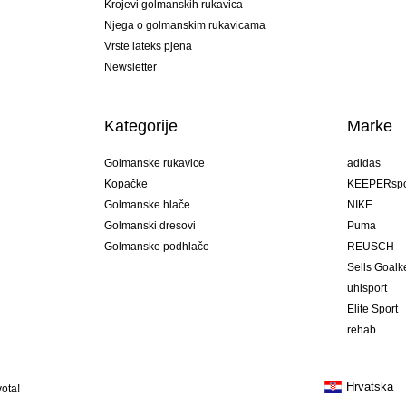
Krojevi golmanskih rukavica
Njega o golmanskim rukavicama
Vrste lateks pjena
Newsletter
Kategorije
Marke
Golmanske rukavice
adidas
Kopačke
KEEPERspo
Golmanske hlače
NIKE
Golmanski dresovi
Puma
Golmanske podhlače
REUSCH
Sells Goal
uhlsport
Elite Sport
rehab
Hrvatska
ota!