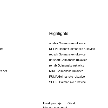
Highlights
adidas Golmanske rukavice
rt
KEEPERsport Golmanske rukavice
reusch Golmanske rukavice
uhlsport Golmanske rukavice
rehab Golmanske rukavice
keeper
NIKE Golmanske rukavice
PUMA Golmanske rukavice
SELLS Golmanske rukavice
Uvjeti prodaje
Otisak
Izjava o privatnosti