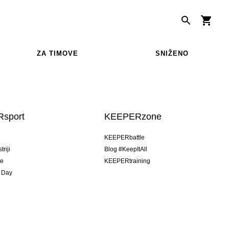
ZA TIMOVE
SNIŽENO
sport
KEEPERzone
u
KEEPERbattle
riji
Blog #KeepItAll
je
KEEPERtraining
 Day