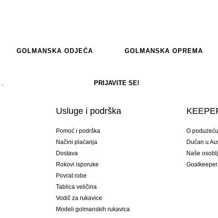
GOLMANSKA ODJEĆA
GOLMANSKA OPREMA
Usluge i podrška
KEEPER
Pomoć i podrška
O poduzeć
Načini plaćanja
Dućan u Aust
Dostava
Naše osobl
Rokovi isporuke
Goalkeeper
Povrat robe
Tablica veličina
Vodič za rukavice
Modeli golmanskih rukavica