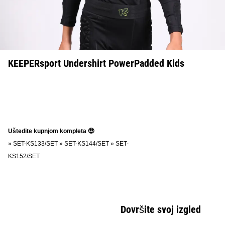
KEEPERsport Undershirt PowerPadded Kids
Uštedite kupnjom kompleta 🤑
»
SET-KS133/SET
»
SET-KS144/SET
»
SET-
KS152/SET
Dovršite svoj izgled