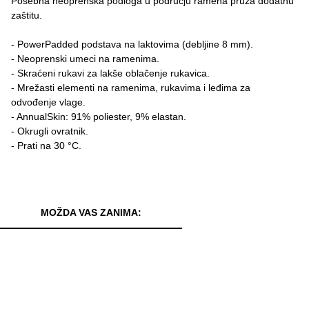
Posebna neoprenska podloga u području ramena pruža dodatnu
zaštitu.
- PowerPadded podstava na laktovima (debljine 8 mm).
- Neoprenski umeci na ramenima.
- Skraćeni rukavi za lakše oblačenje rukavica.
- Mrežasti elementi na ramenima, rukavima i leđima za
odvođenje vlage.
- AnnualSkin: 91% poliester, 9% elastan.
- Okrugli ovratnik.
- Prati na 30 °C.
MOŽDA VAS ZANIMA: