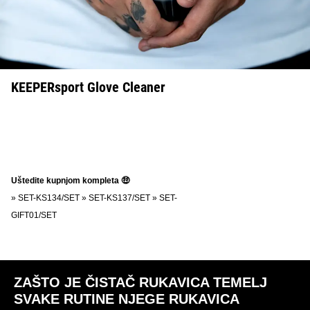
KEEPERsport Glove Cleaner
Uštedite kupnjom kompleta 🤑
»
SET-KS134/SET
»
SET-KS137/SET
»
SET-
GIFT01/SET
ZAŠTO JE ČISTAČ RUKAVICA TEMELJ
SVAKE RUTINE NJEGE RUKAVICA