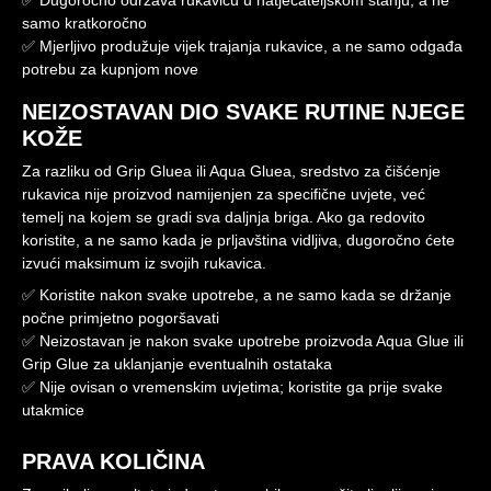
✅ Dugoročno održava rukavicu u natjecateljskom stanju, a ne
samo kratkoročno
✅ Mjerljivo produžuje vijek trajanja rukavice, a ne samo odgađa
potrebu za kupnjom nove
NEIZOSTAVAN DIO SVAKE RUTINE NJEGE
KOŽE
Za razliku od Grip Gluea ili Aqua Gluea, sredstvo za čišćenje
rukavica nije proizvod namijenjen za specifične uvjete, već
temelj na kojem se gradi sva daljnja briga. Ako ga redovito
koristite, a ne samo kada je prljavština vidljiva, dugoročno ćete
izvući maksimum iz svojih rukavica.
✅ Koristite nakon svake upotrebe, a ne samo kada se držanje
počne primjetno pogoršavati
✅ Neizostavan je nakon svake upotrebe proizvoda Aqua Glue ili
Grip Glue za uklanjanje eventualnih ostataka
✅ Nije ovisan o vremenskim uvjetima; koristite ga prije svake
utakmice
PRAVA KOLIČINA