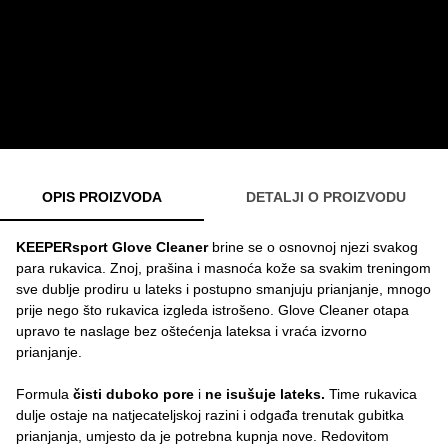
OPIS PROIZVODA
DETALJI O PROIZVODU
KEEPERsport Glove Cleaner
brine se o osnovnoj njezi svakog
para rukavica. Znoj, prašina i masnoća kože sa svakim treningom
sve dublje prodiru u lateks i postupno smanjuju prianjanje, mnogo
prije nego što rukavica izgleda istrošeno. Glove Cleaner otapa
upravo te naslage bez oštećenja lateksa i vraća izvorno
prianjanje.
Formula
čisti duboko pore
i
ne isušuje lateks.
Time rukavica
dulje ostaje na natjecateljskoj razini i odgađa trenutak gubitka
prianjanja, umjesto da je potrebna kupnja nove. Redovitom