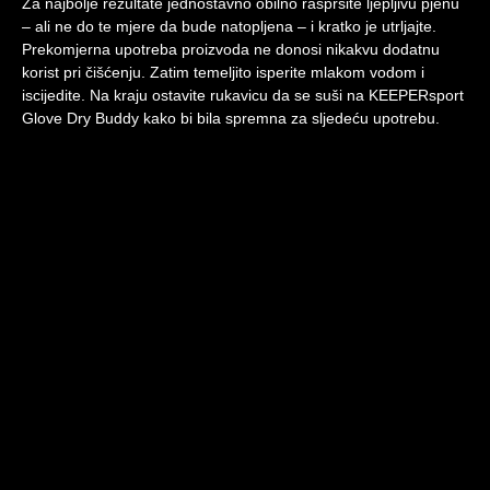
Za najbolje rezultate jednostavno obilno raspršite ljepljivu pjenu
– ali ne do te mjere da bude natopljena – i kratko je utrljajte.
Prekomjerna upotreba proizvoda ne donosi nikakvu dodatnu
korist pri čišćenju. Zatim temeljito isperite mlakom vodom i
iscijedite. Na kraju ostavite rukavicu da se suši na KEEPERsport
Glove Dry Buddy kako bi bila spremna za sljedeću upotrebu.