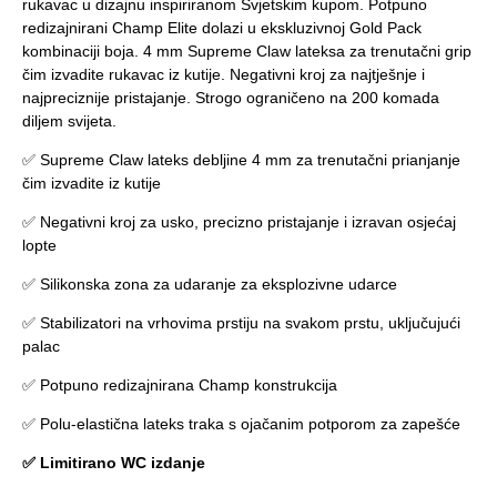
rukavac u dizajnu inspiriranom Svjetskim kupom. Potpuno
redizajnirani Champ Elite dolazi u ekskluzivnoj Gold Pack
kombinaciji boja. 4 mm Supreme Claw lateksa za trenutačni grip
čim izvadite rukavac iz kutije. Negativni kroj za najtješnje i
najpreciznije pristajanje. Strogo ograničeno na 200 komada
diljem svijeta.
✅ Supreme Claw lateks debljine 4 mm za trenutačni prianjanje
čim izvadite iz kutije
✅ Negativni kroj za usko, precizno pristajanje i izravan osjećaj
lopte
✅ Silikonska zona za udaranje za eksplozivne udarce
✅ Stabilizatori na vrhovima prstiju na svakom prstu, uključujući
palac
✅ Potpuno redizajnirana Champ konstrukcija
✅ Polu-elastična lateks traka s ojačanim potporom za zapešće
✅ Limitirano WC izdanje