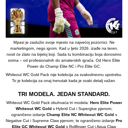
Mpasi je zaslužio svoje mjesto na najvećoj pozornici. Ne
marketingom, nego igrom. Kad u ljeto 2026. izađe na teren,
nosit će zlato na bijeloj boji. Sada tu kombinaciju boja donosimo
svima – od profesionalnih do amaterskih igrača. Od Hero Elite
Power do Champ Elite NC i Pro Elite GC.
Whiteout WC Gold Pack nije kolekcija za svakodnevnu upotrebu.
To je kolekcija za onaj trenutak kada je svaki detalj važan.
TRI MODELA. JEDAN STANDARD.
Whiteout WC Gold Pack obuhvaća tri modela:
Hero Elite Power
Whiteout WC Gold
s Hybrid Cut i Superglue pjenom;
ograničeno izdanje
Champ Elite NC Whiteout WC Gold
s
Negative Cut i Supreme Claw pjenom; te ograničeno izdanje
Pro
Elite GC Whiteout WC Gold
s Rollfinger Cut i Aqua Claw