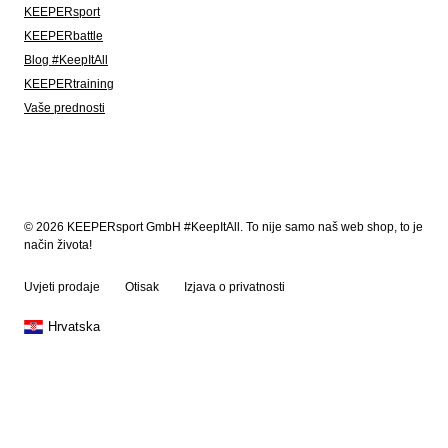
KEEPERsport
KEEPERbattle
Blog #KeepItAll
KEEPERtraining
Vaše prednosti
© 2026 KEEPERsport GmbH #KeepItAll. To nije samo naš web shop, to je
način života!
Uvjeti prodaje
Otisak
Izjava o privatnosti
Hrvatska