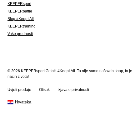
KEEPERsport
KEEPERbattle
Blog #KeepItAll
KEEPERtraining
Vaše prednosti
© 2026 KEEPERsport GmbH #KeepItAll. To nije samo naš web shop, to je
način života!
Uvjeti prodaje
Otisak
Izjava o privatnosti
Hrvatska