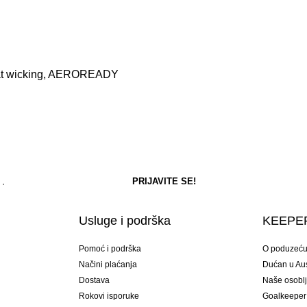
Sweat wicking, AEROREADY
Usluge i podrška
KEEPER
Pomoć i podrška
O poduzeć
Načini plaćanja
Dućan u Aust
Dostava
Naše osobl
Rokovi isporuke
Goalkeeper