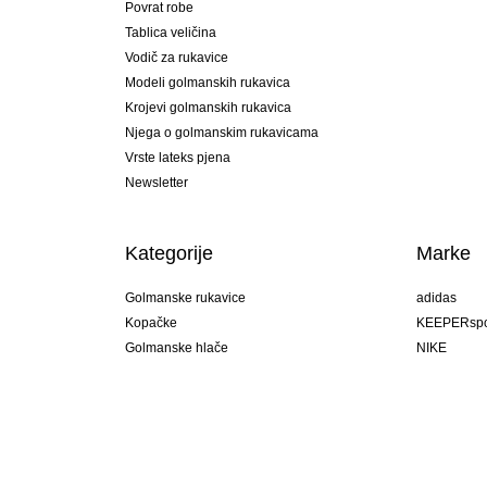
Povrat robe
Tablica veličina
Vodič za rukavice
Modeli golmanskih rukavica
Krojevi golmanskih rukavica
Njega o golmanskim rukavicama
Vrste lateks pjena
Newsletter
Kategorije
Marke
Golmanske rukavice
adidas
Kopačke
KEEPERspo
Golmanske hlače
NIKE
Golmanski dresovi
Puma
Golmanske podhlače
REUSCH
Sells Goal
uhlsport
Elite Sport