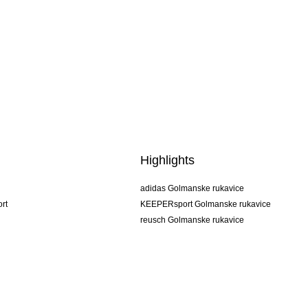
Highlights
adidas Golmanske rukavice
rt
KEEPERsport Golmanske rukavice
reusch Golmanske rukavice
uhlsport Golmanske rukavice
rehab Golmanske rukavice
keeper
NIKE Golmanske rukavice
PUMA Golmanske rukavice
SELLS Golmanske rukavice