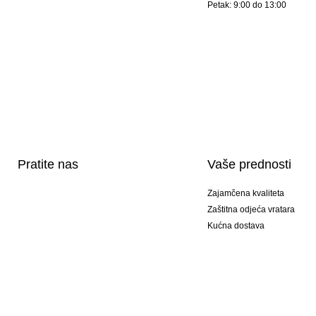
Petak: 9:00 do 13:00
Pratite nas
Vaše prednosti
Zajamčena kvaliteta
Zaštitna odjeća vratara
Kućna dostava
Tisak sportske opreme
Posebni modeli
Ponuda setova