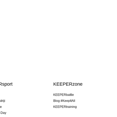
sport
KEEPERzone
u
KEEPERbattle
riji
Blog #KeepItAll
je
KEEPERtraining
 Day