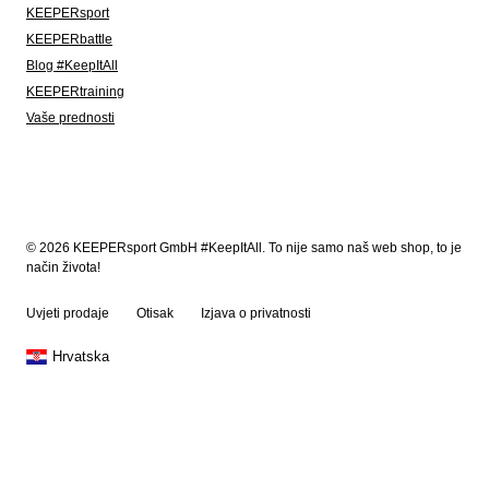
KEEPERsport
KEEPERbattle
Blog #KeepItAll
KEEPERtraining
Vaše prednosti
© 2026 KEEPERsport GmbH #KeepItAll. To nije samo naš web shop, to je
način života!
Uvjeti prodaje
Otisak
Izjava o privatnosti
Hrvatska