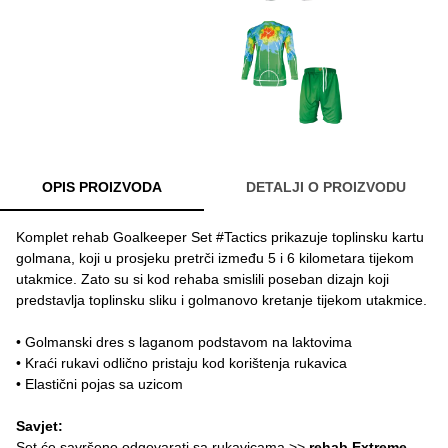
OPIS PROIZVODA
DETALJI O PROIZVODU
Komplet rehab Goalkeeper Set #Tactics prikazuje toplinsku kartu
golmana, koji u prosjeku pretrči između 5 i 6 kilometara tijekom
utakmice. Zato su si kod rehaba smislili poseban dizajn koji
predstavlja toplinsku sliku i golmanovo kretanje tijekom utakmice.
• Golmanski dres s laganom podstavom na laktovima
• Kraći rukavi odlično pristaju kod korištenja rukavica
• Elastični pojas sa uzicom
Savjet:
Set će savršeno odgovarati sa rukavicama >>
rehab Extreme