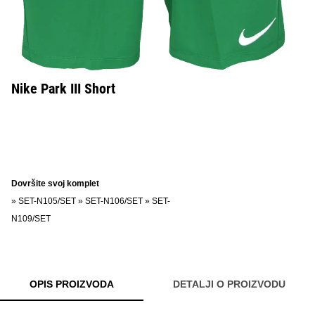
Nike Park III Short
Dovršite svoj komplet
»
SET-N105/SET
»
SET-N106/SET
»
SET-
N109/SET
OPIS PROIZVODA
DETALJI O PROIZVODU