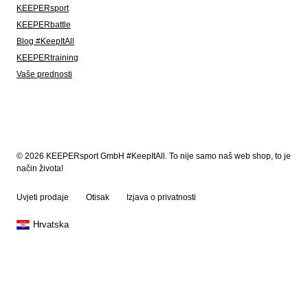
KEEPERsport
KEEPERbattle
Blog #KeepItAll
KEEPERtraining
Vaše prednosti
© 2026 KEEPERsport GmbH #KeepItAll. To nije samo naš web shop, to je
način života!
Uvjeti prodaje
Otisak
Izjava o privatnosti
Hrvatska