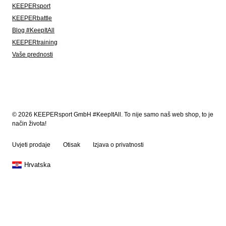
KEEPERsport
KEEPERbattle
Blog #KeepItAll
KEEPERtraining
Vaše prednosti
© 2026 KEEPERsport GmbH #KeepItAll. To nije samo naš web shop, to je
način života!
Uvjeti prodaje
Otisak
Izjava o privatnosti
Hrvatska