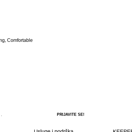
ing, Comfortable
Usluge i podrška
KEEPER