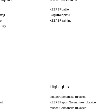
u
KEEPERbattle
riji
Blog #KeepItAll
je
KEEPERtraining
 Day
Highlights
adidas Golmanske rukavice
rt
KEEPERsport Golmanske rukavice
reusch Golmanske rukavice