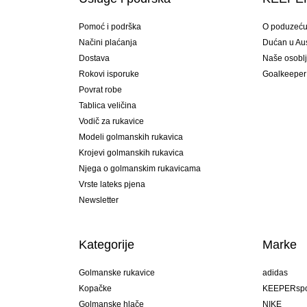
Pomoć i podrška
O poduzeć
Načini plaćanja
Dućan u Aust
Dostava
Naše osobl
Rokovi isporuke
Goalkeeper
Povrat robe
Tablica veličina
Vodič za rukavice
Modeli golmanskih rukavica
Krojevi golmanskih rukavica
Njega o golmanskim rukavicama
Vrste lateks pjena
Newsletter
Kategorije
Marke
Golmanske rukavice
adidas
Kopačke
KEEPERspo
Golmanske hlače
NIKE