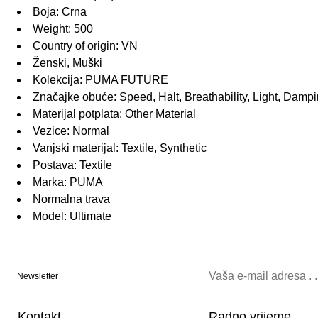
Boja: Crna
Weight: 500
Country of origin: VN
Ženski, Muški
Kolekcija: PUMA FUTURE
Značajke obuće: Speed, Halt, Breathability, Light, Damp
Materijal potplata: Other Material
Vezice: Normal
Vanjski materijal: Textile, Synthetic
Postava: Textile
Marka: PUMA
Normalna trava
Model: Ultimate
Newsletter
Kontakt
Radno vrijeme