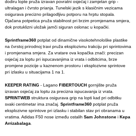
dodiru lopte pruža izravan povratni osjećaj i zamjetan grip -
ultralagan i čvrsto prianja. Tunelski jezik s klasičnim vezicama
osigurava precizno prilagodljivu potporu na hrptu stopala.
Ojačana potpetica pruža stabilnost pri brzim promjenama smjera,
dok protuklizni uložak jamči siguran oslonac u kopački.
Sprintframe360
potplat od dinamične visokotehnološke plastike
na čvrstoj prirodnoj travi pruža eksplozivnu trakciju pri sprintovima
i promjenama smjera. Za vratare ova kopačka znači: precizan
osjećaj za loptu pri ispucavanjima iz vrata i odbitcima, brze
promjene pozicije u kaznenom prostoru i eksplozivne sprintove
pri izlasku u situacijama 1 na 1.
KEEPER RATING
- Lagano
FIBERTOUCH
gornjište pruža
izravan osjećaj za loptu za precizna ispucavanja iz vrata.
SPRINTWEB
struktura osigurava grip na lopti kad pri odbitku
svaki centimetar ima značaj.
Sprintframe360
potplat pruža
eksplozivne sprintove pri izlasku i stabilan stav pri obranama u
vratima. Adidas F50 nose između ostalih
Sam Johnstone
i
Kepa
Arrizabalaga
.