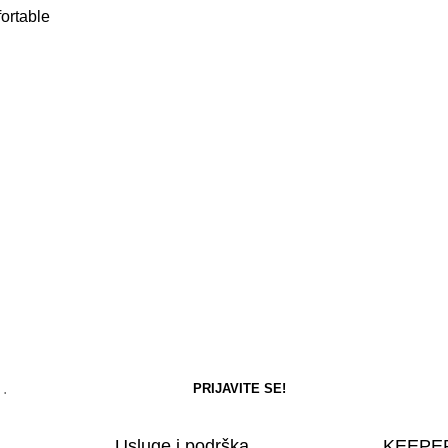
fortable
Usluge i podrška
KEEPER