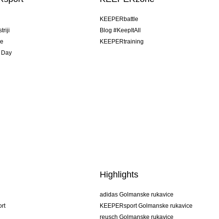
u
KEEPERbattle
riji
Blog #KeepItAll
je
KEEPERtraining
 Day
Highlights
adidas Golmanske rukavice
rt
KEEPERsport Golmanske rukavice
reusch Golmanske rukavice