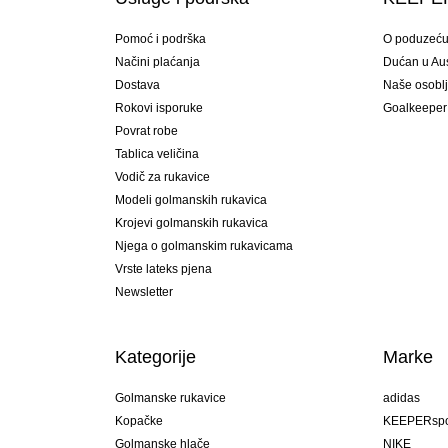
Pomoć i podrška
O poduzeć
Načini plaćanja
Dućan u Aust
Dostava
Naše osobl
Rokovi isporuke
Goalkeeper
Povrat robe
Tablica veličina
Vodič za rukavice
Modeli golmanskih rukavica
Krojevi golmanskih rukavica
Njega o golmanskim rukavicama
Vrste lateks pjena
Newsletter
Kategorije
Marke
Golmanske rukavice
adidas
Kopačke
KEEPERspo
Golmanske hlače
NIKE