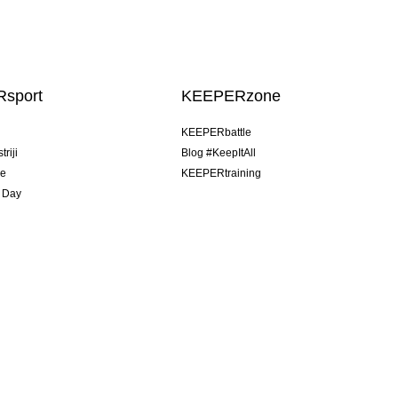
sport
KEEPERzone
u
KEEPERbattle
riji
Blog #KeepItAll
je
KEEPERtraining
 Day