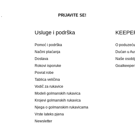
Usluge i podrška
KEEPER
Pomoć i podrška
O poduzeć
Načini plaćanja
Dućan u Aust
Dostava
Naše osobl
Rokovi isporuke
Goalkeeper
Povrat robe
Tablica veličina
Vodič za rukavice
Modeli golmanskih rukavica
Krojevi golmanskih rukavica
Njega o golmanskim rukavicama
Vrste lateks pjena
Newsletter