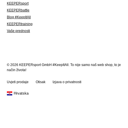
KEEPERsport
KEEPERbattle
Blog #KeepItAll
KEEPERtraining
Vaše prednosti
© 2026 KEEPERsport GmbH #KeepItAll. To nije samo naš web shop, to je
način života!
Uvjeti prodaje
Otisak
Izjava o privatnosti
Hrvatska