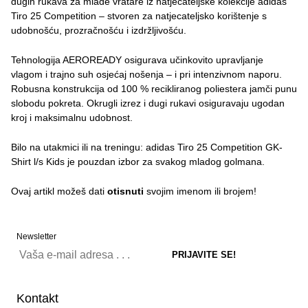
dugih rukava za mlade vratare iz natjecateljske kolekcije adidas
Tiro 25 Competition – stvoren za natjecateljsko korištenje s
udobnošću, prozračnošću i izdržljivošću.
Tehnologija AEROREADY osigurava učinkovito upravljanje
vlagom i trajno suh osjećaj nošenja – i pri intenzivnom naporu.
Robusna konstrukcija od 100 % recikliranog poliestera jamči punu
slobodu pokreta. Okrugli izrez i dugi rukavi osiguravaju ugodan
kroj i maksimalnu udobnost.
Bilo na utakmici ili na treningu: adidas Tiro 25 Competition GK-
Shirt l/s Kids je pouzdan izbor za svakog mladog golmana.
Ovaj artikl možeš dati
otisnuti
svojim imenom ili brojem!
Newsletter
Kontakt