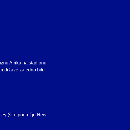
užnu Afriku na stadionu
tri države zajedno bile
rsey (šire područje New