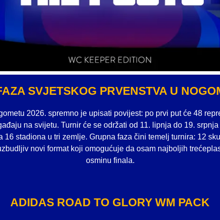
FAZA SVJETSKOG PRVENSTVA U NOGOM
ometu 2026. spremno je upisati povijest: po prvi put će 48 repr
aju na svijetu. Turnir će se održati od 11. lipnja do 19. srpnj
16 stadiona u tri zemlje. Grupna faza čini temelj turnira: 12 sk
zbudljiv novi format koji omogućuje da osam najboljih trećepl
osminu finala.
ADIDAS ROAD TO GLORY WM PACK