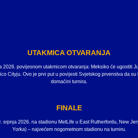
UTAKMICA OTVARANJA
nja 2026. povijesnom utakmicom otvaranja: Meksiko će ugostiti J
o Cityju. Ovo je prvi put u povijesti Svjetskog prvenstva da su 
domaćini turnira.
FINALE
9. srpnja 2026. na stadionu MetLife u East Rutherfordu, New Je
Yorka) – najvećem nogometnom stadionu na turniru.