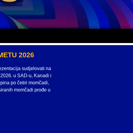
ETU 2026
ezentacija sudjelovati na
a 2026. u SAD-u, Kanadi i
upina po četiri momčadi,
asiranih momčadi prođe u