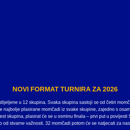
NOVI FORMAT TURNIRA ZA 2026
ijeljene u 12 skupina. Svaka skupina sastoji se od četiri momč
ije najbolje plasirane momčadi iz svake skupine, zajedno s osam
t skupina, plasirat će se u osminu finala – prvi put u povijesti
to od stvarne važnosti. 32 momčadi potom će se natjecati za nasl