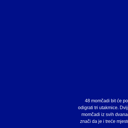
48 momčadi bit će pod
odigrati tri utakmice. Dv
momčadi iz svih dvanaes
znači da je i treće mjes