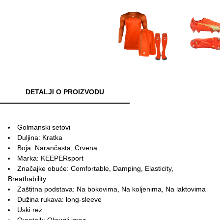
DETALJI O PROIZVODU
Golmanski setovi
Duljina: Kratka
Boja: Narančasta, Crvena
Marka: KEEPERsport
Značajke obuće: Comfortable, Damping, Elasticity,
Breathability
Zaštitna podstava: Na bokovima, Na koljenima, Na laktovima
Dužina rukava: long-sleeve
Uski rez
Ovratnik: Okrugli izrez