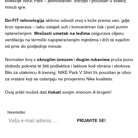
kolekcije NIKE Park – jednostavan, izdržljiv i pouzdan u svakoj
minuti igre.
Dri-FIT tehnologija
aktivno odvodi znoj s kože prema van, gdje
brzo isparava – tako ostaješ suh i koncentriran čak i pod punim
opterećenjem.
Mrežasti umetak na leđima
osigurava ciljanu
ventilaciju na termički najopterećenijim mjestima i drži te svježim
od prve do posljednje minute.
Normalan kroj s
okruglim izrezom
i
dugim rukavima
pruža punu
slobodu pokreta te štiti podlaktice i laktove kod obrana i skokova.
Bilo za utakmicu ili trening: NIKE Park V Shirt l/s pouzdan je izbor
za vratare koji se oslanjaju na provjerenu Nike kvalitetu.
Ovaj artikl možeš dati
tiskati
svojim imenom ili brojem!
Newsletter