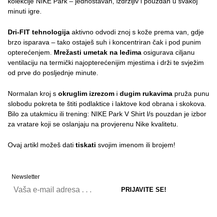
kolekcije NIKE Park – jednostavan, izdržljiv i pouzdan u svakoj
minuti igre.
Dri-FIT tehnologija
aktivno odvodi znoj s kože prema van, gdje
brzo isparava – tako ostaješ suh i koncentriran čak i pod punim
opterećenjem.
Mrežasti umetak na leđima
osigurava ciljanu
ventilaciju na termički najopterećenijim mjestima i drži te svježim
od prve do posljednje minute.
Normalan kroj s
okruglim izrezom
i
dugim rukavima
pruža punu
slobodu pokreta te štiti podlaktice i laktove kod obrana i skokova.
Bilo za utakmicu ili trening: NIKE Park V Shirt l/s pouzdan je izbor
za vratare koji se oslanjaju na provjerenu Nike kvalitetu.
Ovaj artikl možeš dati
tiskati
svojim imenom ili brojem!
Newsletter