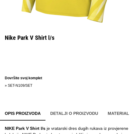
Nike Park V Shirt l/s
Dovršite svoj komplet
»
SET-N109/SET
OPIS PROIZVODA
DETALJI O PROIZVODU
MATERIAL
NIKE Park V Shirt l/s
je vratarski dres dugih rukava iz provjerene