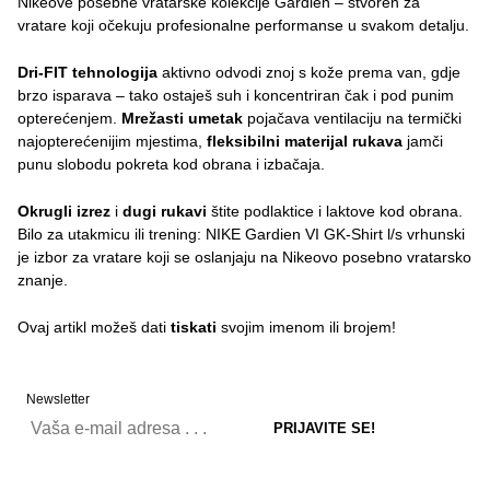
Nikeove posebne vratarske kolekcije Gardien – stvoren za
vratare koji očekuju profesionalne performanse u svakom detalju.
Dri-FIT tehnologija
aktivno odvodi znoj s kože prema van, gdje
brzo isparava – tako ostaješ suh i koncentriran čak i pod punim
opterećenjem.
Mrežasti umetak
pojačava ventilaciju na termički
najopterećenijim mjestima,
fleksibilni materijal rukava
jamči
punu slobodu pokreta kod obrana i izbačaja.
Okrugli izrez
i
dugi rukavi
štite podlaktice i laktove kod obrana.
Bilo za utakmicu ili trening: NIKE Gardien VI GK-Shirt l/s vrhunski
je izbor za vratare koji se oslanjaju na Nikeovo posebno vratarsko
znanje.
Ovaj artikl možeš dati
tiskati
svojim imenom ili brojem!
Newsletter