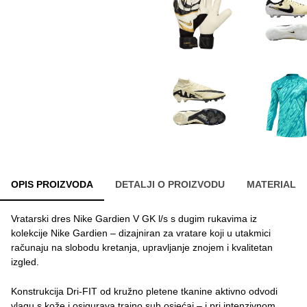
OPIS PROIZVODA
DETALJI O PROIZVODU
MATERIAL
Vratarski dres Nike Gardien V GK l/s s dugim rukavima iz
kolekcije Nike Gardien – dizajniran za vratare koji u utakmici
računaju na slobodu kretanja, upravljanje znojem i kvalitetan
izgled.
Konstrukcija Dri-FIT od kružno pletene tkanine aktivno odvodi
vlagu s kože i osigurava trajno suh osjećaj – i pri intenzivnom