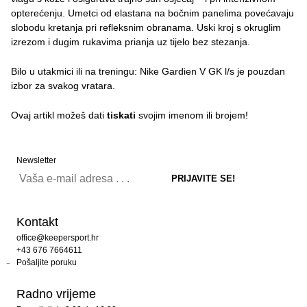
opterećenju. Umetci od elastana na bočnim panelima povećavaju
slobodu kretanja pri refleksnim obranama. Uski kroj s okruglim
izrezom i dugim rukavima prianja uz tijelo bez stezanja.
Bilo u utakmici ili na treningu: Nike Gardien V GK l/s je pouzdan
izbor za svakog vratara.
Ovaj artikl možeš dati
tiskati
svojim imenom ili brojem!
Newsletter
Kontakt
office@keepersport.hr
+43 676 7664611
Pošaljite poruku
Radno vrijeme