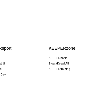
sport
KEEPERzone
u
KEEPERbattle
riji
Blog #KeepItAll
je
KEEPERtraining
 Day