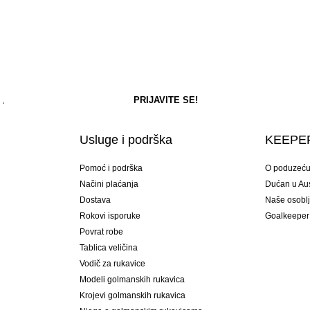
Usluge i podrška
KEEPER
Pomoć i podrška
O poduzeć
Načini plaćanja
Dućan u Aust
Dostava
Naše osobl
Rokovi isporuke
Goalkeeper
Povrat robe
Tablica veličina
Vodič za rukavice
Modeli golmanskih rukavica
Krojevi golmanskih rukavica