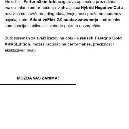
Fleksibilni
PerformSkin hrbt
osigurava optimalnu prozračnost i
maksimalan komfor nošenja. Zahvaljujući
Hybrid Negative Cutu
,
rukavica se savršeno prilagođava tvojoj ruci i pruža neusporediv
osjećaj lopte.
AdaptiveFlex 2.0 sustav zatvaranja
nudi idealnu
kombinaciju stabilnosti i slobode pokreta na zapešću.
Budi spreman za svaki izazov na golu - s
reusch Fastgrip Gold
X #KSEdition
, možeš računati na performanse, preciznost i
ekskluzivan hvat!
MOŽDA VAS ZANIMA: