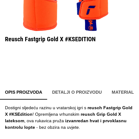
Reusch Fastgrip Gold X #KSEDITION
OPIS PROIZVODA
DETALJI O PROIZVODU
MATERIAL
Dostigni sljedeću razinu u vratarskoj igri s
reusch Fastgrip Gold
X #KSEdition
! Opremljena vrhunskim
reusch Grip Gold X
lateksom
, ova rukavica pruža
izvanredan hvat i prvoklasnu
kontrolu lopte
- bez obzira na uvjete.