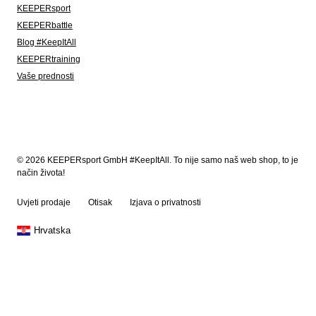
KEEPERsport
KEEPERbattle
Blog #KeepItAll
KEEPERtraining
Vaše prednosti
© 2026 KEEPERsport GmbH #KeepItAll. To nije samo naš web shop, to je
način života!
Uvjeti prodaje
Otisak
Izjava o privatnosti
Hrvatska