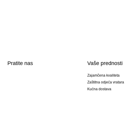
Pratite nas
Vaše prednosti
Zajamčena kvaliteta
Zaštitna odjeća vratara
Kućna dostava
Tisak sportske opreme
Posebni modeli
Ponuda setova