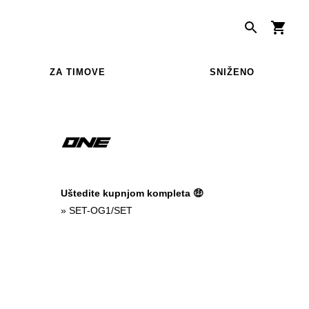
ZA TIMOVE
SNIŽENO
Uštedite kupnjom kompleta 🤑
»
SET-OG1/SET