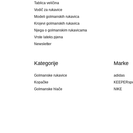
Tablica veličina
Vodič za rukavice
Modeli golmanskih rukavica
Krojevi golmanskih rukavica
Njega o golmanskim rukavicama
Vrste lateks pjena
Newsletter
Kategorije
Marke
Golmanske rukavice
adidas
Kopačke
KEEPERspo
Golmanske hlače
NIKE
Golmanski dresovi
Puma
Golmanske podhlače
REUSCH
Sells Goal
uhlsport
Elite Sport
rehab