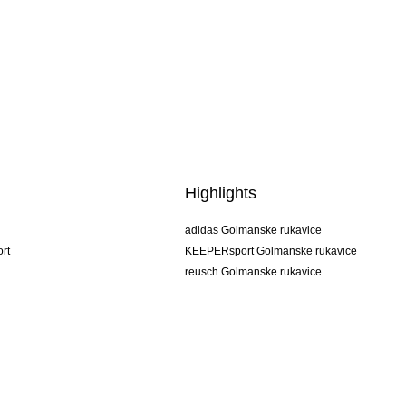
Highlights
adidas Golmanske rukavice
rt
KEEPERsport Golmanske rukavice
reusch Golmanske rukavice
uhlsport Golmanske rukavice
rehab Golmanske rukavice
keeper
NIKE Golmanske rukavice
PUMA Golmanske rukavice
SELLS Golmanske rukavice