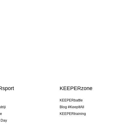
sport
KEEPERzone
u
KEEPERbattle
riji
Blog #KeepItAll
je
KEEPERtraining
 Day