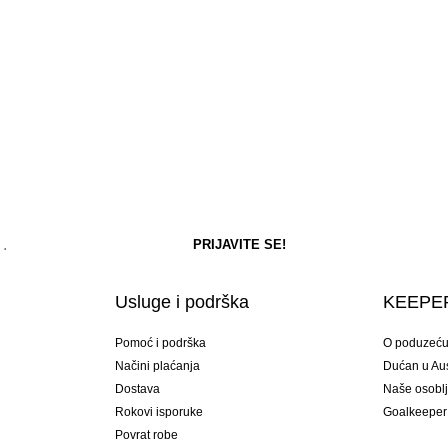
Usluge i podrška
KEEPER
Pomoć i podrška
O poduzeć
Načini plaćanja
Dućan u Aust
Dostava
Naše osobl
Rokovi isporuke
Goalkeeper
Povrat robe