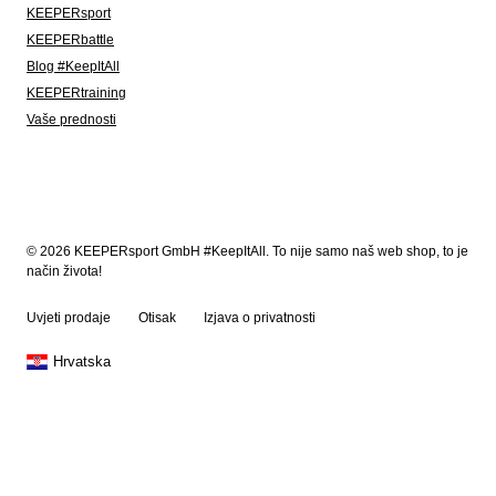
KEEPERsport
KEEPERbattle
Blog #KeepItAll
KEEPERtraining
Vaše prednosti
© 2026 KEEPERsport GmbH #KeepItAll. To nije samo naš web shop, to je
način života!
Uvjeti prodaje
Otisak
Izjava o privatnosti
Hrvatska