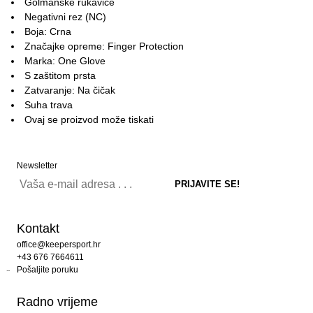
Golmanske rukavice
Negativni rez (NC)
Boja: Crna
Značajke opreme: Finger Protection
Marka: One Glove
S zaštitom prsta
Zatvaranje: Na čičak
Suha trava
Ovaj se proizvod može tiskati
Newsletter
Kontakt
office@keepersport.hr
+43 676 7664611
Pošaljite poruku
Radno vrijeme