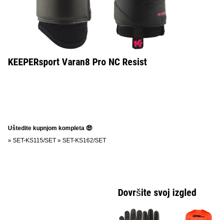
KEEPERsport Varan8 Pro NC Resist
Uštedite kupnjom kompleta 🤑
»
SET-KS115/SET
»
SET-KS162/SET
Dovršite svoj izgled