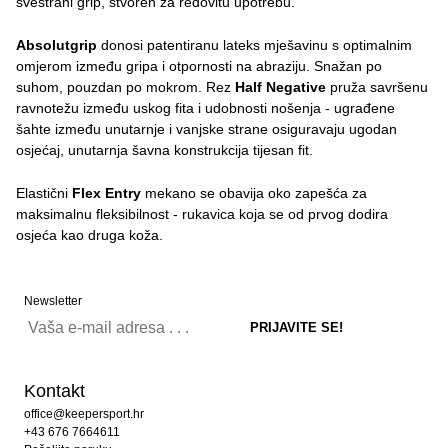
svestrani grip, stvoren za redovitu upotrebu.
Absolutgrip
donosi patentiranu lateks mješavinu s optimalnim
omjerom između gripa i otpornosti na abraziju. Snažan po
suhom, pouzdan po mokrom. Rez
Half Negative
pruža savršenu
ravnotežu između uskog fita i udobnosti nošenja - ugrađene
šahte između unutarnje i vanjske strane osiguravaju ugodan
osjećaj, unutarnja šavna konstrukcija tijesan fit.
Elastični
Flex Entry
mekano se obavija oko zapešća za
maksimalnu fleksibilnost - rukavica koja se od prvog dodira
osjeća kao druga koža.
Newsletter
Kontakt
office@keepersport.hr
+43 676 7664611