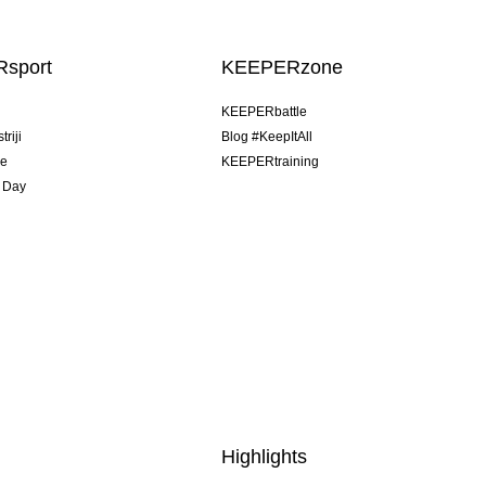
sport
KEEPERzone
u
KEEPERbattle
riji
Blog #KeepItAll
je
KEEPERtraining
 Day
Highlights