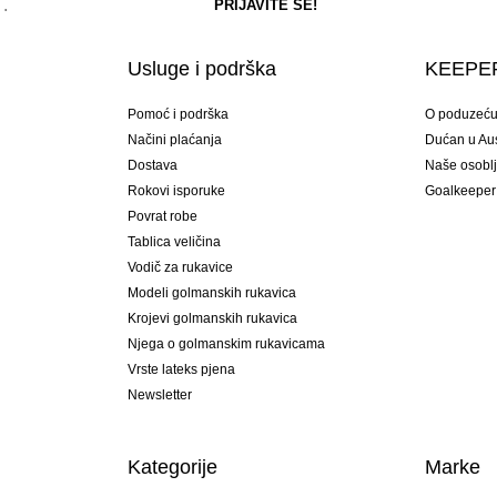
Usluge i podrška
KEEPER
Pomoć i podrška
O poduzeć
Načini plaćanja
Dućan u Aust
Dostava
Naše osobl
Rokovi isporuke
Goalkeeper
Povrat robe
Tablica veličina
Vodič za rukavice
Modeli golmanskih rukavica
Krojevi golmanskih rukavica
Njega o golmanskim rukavicama
Vrste lateks pjena
Newsletter
Kategorije
Marke