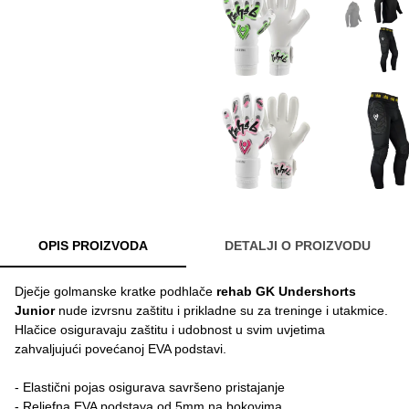
OPIS PROIZVODA
DETALJI O PROIZVODU
Dječje golmanske kratke podhlače
rehab GK Undershorts
Junior
nude izvrsnu zaštitu i prikladne su za treninge i utakmice.
Hlačice osiguravaju zaštitu i udobnost u svim uvjetima
zahvaljujući povećanoj EVA podstavi.
- Elastični pojas osigurava savršeno pristajanje
- Reljefna EVA podstava od 5mm na bokovima