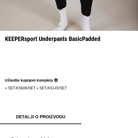
KEEPERsport Underpants BasicPadded
Uštedite kupnjom kompleta 🤑
»
SET-KS606/SET
»
SET-KS145/SET
DETALJI O PROIZVODU