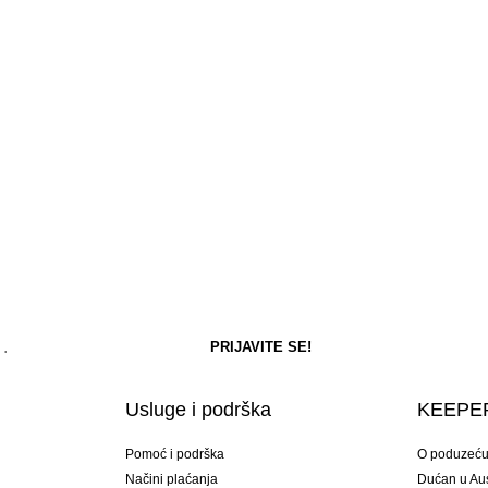
Usluge i podrška
KEEPER
Pomoć i podrška
O poduzeć
Načini plaćanja
Dućan u Aust