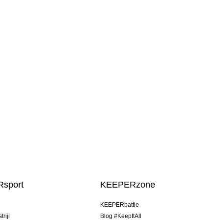
sport
KEEPERzone
u
KEEPERbattle
riji
Blog #KeepItAll