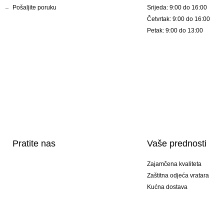
Pošaljite poruku
Srijeda: 9:00 do 16:00
Četvrtak: 9:00 do 16:00
Petak: 9:00 do 13:00
Pratite nas
Vaše prednosti
Zajamčena kvaliteta
Zaštitna odjeća vratara
Kućna dostava
Tisak sportske opreme
Posebni modeli
Ponuda setova