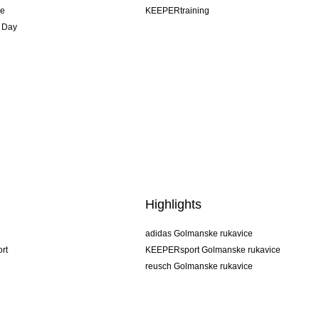
je
KEEPERtraining
 Day
Highlights
adidas Golmanske rukavice
rt
KEEPERsport Golmanske rukavice
reusch Golmanske rukavice
uhlsport Golmanske rukavice
rehab Golmanske rukavice
keeper
NIKE Golmanske rukavice