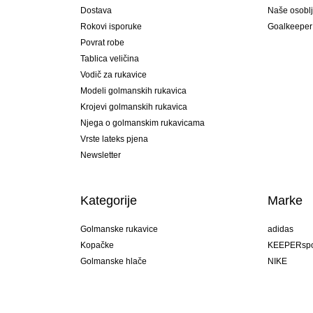
Dostava
Naše osobl
Rokovi isporuke
Goalkeeper
Povrat robe
Tablica veličina
Vodič za rukavice
Modeli golmanskih rukavica
Krojevi golmanskih rukavica
Njega o golmanskim rukavicama
Vrste lateks pjena
Newsletter
Kategorije
Marke
Golmanske rukavice
adidas
Kopačke
KEEPERspo
Golmanske hlače
NIKE
Golmanski dresovi
Puma
Golmanske podhlače
REUSCH
Sells Goal