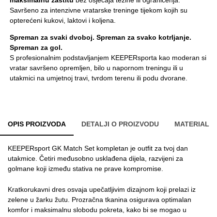
Savršeno za intenzivne vratarske treninge tijekom kojih su
opterećeni kukovi, laktovi i koljena.
Spreman za svaki dvoboj. Spreman za svako kotrljanje.
Spreman za gol.
S profesionalnim podstavljanjem KEEPERsporta kao moderan si
vratar savršeno opremljen, bilo u napornom treningu ili u
utakmici na umjetnoj travi, tvrdom terenu ili podu dvorane.
OPIS PROIZVODA
DETALJI O PROIZVODU
MATERIAL
KEEPERsport GK Match Set kompletan je outfit za tvoj dan
utakmice. Četiri međusobno usklađena dijela, razvijeni za
golmane koji između stativa ne prave kompromise.
Kratkorukavni dres osvaja upečatljivim dizajnom koji prelazi iz
zelene u žarku žutu. Prozračna tkanina osigurava optimalan
komfor i maksimalnu slobodu pokreta, kako bi se mogao u