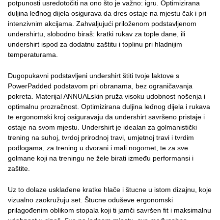
potpunosti usredotočiti na ono što je važno: igru. Optimizirana
duljina leđnog dijela osigurava da dres ostaje na mjestu čak i pri
intenzivnim akcijama. Zahvaljujući priloženom podstavljenom
undershirtu, slobodno biraš: kratki rukav za tople dane, ili
undershirt ispod za dodatnu zaštitu i toplinu pri hladnijim
temperaturama.
Dugорukavni podstavljeni undershirt štiti tvoje laktove s
PowerPadded podstavom pri obranama, bez ograničavanja
pokreta. Materijal ANNUALskin pruža visoku udobnost nošenja i
optimalnu prozračnost. Optimizirana duljina leđnog dijela i rukava
te ergonomski kroj osiguravaju da undershirt savršeno pristaje i
ostaje na svom mjestu. Undershirt je idealan za golmanistički
trening na suhoj, tvrdoj prirodnoj travi, umjetnoj travi i tvrdim
podlogama, za trening u dvorani i mali nogomet, te za sve
golmane koji na treningu ne žele birati između performansi i
zaštite.
Uz to dolaze usklađene kratke hlače i štucne u istom dizajnu, koje
vizualno zaokružuju set. Štucne oduševe ergonomski
prilagođenim oblikom stopala koji ti jamči savršen fit i maksimalnu