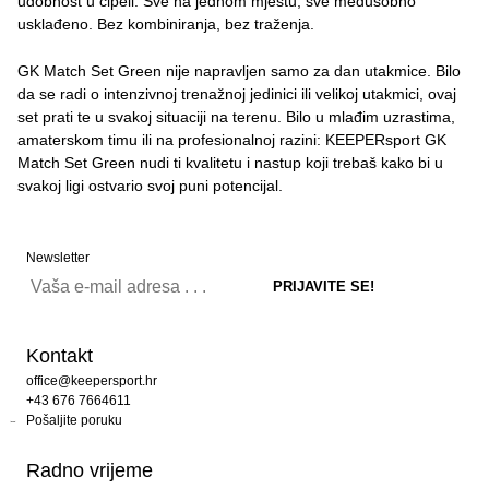
udobnost u cipeli. Sve na jednom mjestu, sve međusobno
usklađeno. Bez kombiniranja, bez traženja.
GK Match Set Green nije napravljen samo za dan utakmice. Bilo
da se radi o intenzivnoj trenažnoj jedinici ili velikoj utakmici, ovaj
set prati te u svakoj situaciji na terenu. Bilo u mlađim uzrastima,
amaterskom timu ili na profesionalnoj razini: KEEPERsport GK
Match Set Green nudi ti kvalitetu i nastup koji trebaš kako bi u
svakoj ligi ostvario svoj puni potencijal.
Newsletter
Kontakt
office@keepersport.hr
+43 676 7664611
Pošaljite poruku
Radno vrijeme