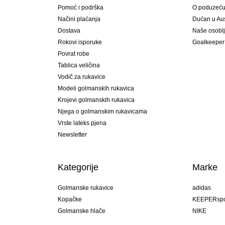
Pomoć i podrška
O poduzeć
Načini plaćanja
Dućan u Aust
Dostava
Naše osobl
Rokovi isporuke
Goalkeeper
Povrat robe
Tablica veličina
Vodič za rukavice
Modeli golmanskih rukavica
Krojevi golmanskih rukavica
Njega o golmanskim rukavicama
Vrste lateks pjena
Newsletter
Kategorije
Marke
Golmanske rukavice
adidas
Kopačke
KEEPERspo
Golmanske hlače
NIKE
Golmanski dresovi
Puma