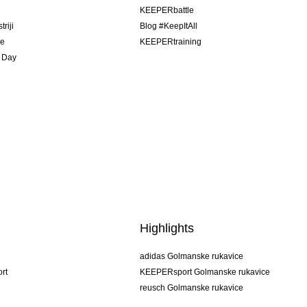
u
KEEPERbattle
riji
Blog #KeepItAll
je
KEEPERtraining
 Day
Highlights
adidas Golmanske rukavice
rt
KEEPERsport Golmanske rukavice
reusch Golmanske rukavice
uhlsport Golmanske rukavice