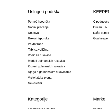
Usluge i podrška
KEEPER
Pomoć i podrška
O poduzeć
Načini plaćanja
Dućan u Aust
Dostava
Naše osobl
Rokovi isporuke
Goalkeeper
Povrat robe
Tablica veličina
Vodič za rukavice
Modeli golmanskih rukavica
Krojevi golmanskih rukavica
Njega o golmanskim rukavicama
Vrste lateks pjena
Newsletter
Kategorije
Marke