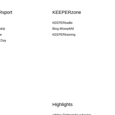
sport
KEEPERzone
u
KEEPERbattle
riji
Blog #KeepItAll
je
KEEPERtraining
 Day
Highlights