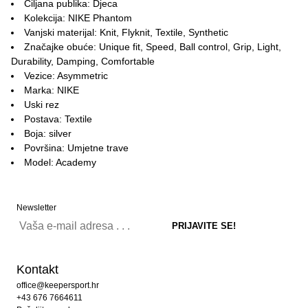
Ciljana publika: Djeca
Kolekcija: NIKE Phantom
Vanjski materijal: Knit, Flyknit, Textile, Synthetic
Značajke obuće: Unique fit, Speed, Ball control, Grip, Light,
Durability, Damping, Comfortable
Vezice: Asymmetric
Marka: NIKE
Uski rez
Postava: Textile
Boja: silver
Površina: Umjetne trave
Model: Academy
Newsletter
Kontakt
office@keepersport.hr
+43 676 7664611