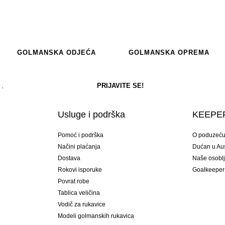
GOLMANSKA ODJEĆA
GOLMANSKA OPREMA
Usluge i podrška
KEEPER
Pomoć i podrška
O poduzeć
Načini plaćanja
Dućan u Aust
Dostava
Naše osobl
Rokovi isporuke
Goalkeeper
Povrat robe
Tablica veličina
Vodič za rukavice
Modeli golmanskih rukavica