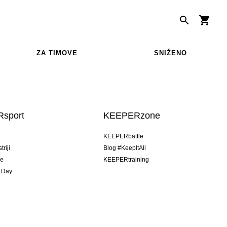
ZA TIMOVE
SNIŽENO
sport
KEEPERzone
u
KEEPERbattle
riji
Blog #KeepItAll
je
KEEPERtraining
 Day