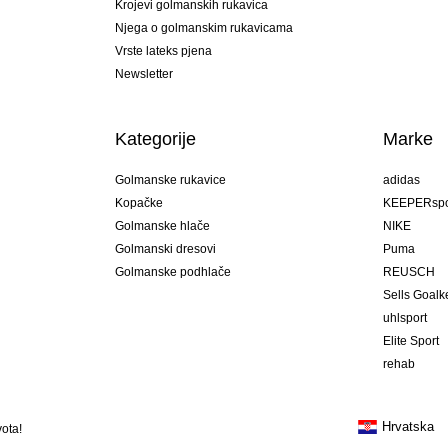
Krojevi golmanskih rukavica
Njega o golmanskim rukavicama
Vrste lateks pjena
Newsletter
Kategorije
Marke
Golmanske rukavice
adidas
Kopačke
KEEPERspo
Golmanske hlače
NIKE
Golmanski dresovi
Puma
Golmanske podhlače
REUSCH
Sells Goal
uhlsport
Elite Sport
rehab
Hrvatska
ota!