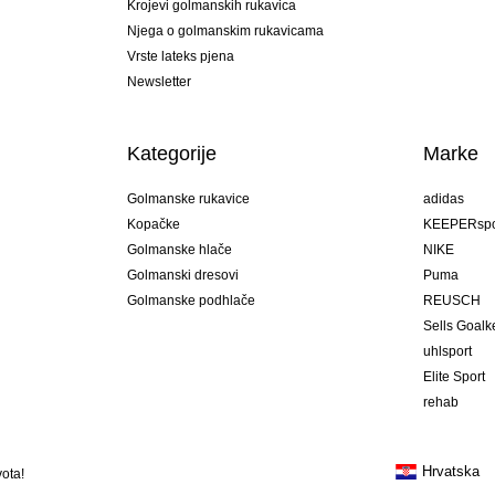
Krojevi golmanskih rukavica
Njega o golmanskim rukavicama
Vrste lateks pjena
Newsletter
Kategorije
Marke
Golmanske rukavice
adidas
Kopačke
KEEPERspo
Golmanske hlače
NIKE
Golmanski dresovi
Puma
Golmanske podhlače
REUSCH
Sells Goal
uhlsport
Elite Sport
rehab
Hrvatska
ota!