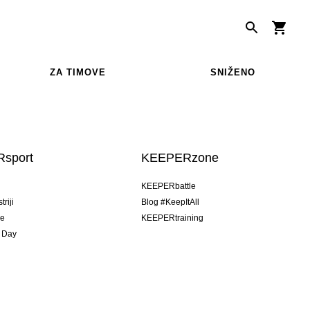
ZA TIMOVE
SNIŽENO
sport
KEEPERzone
u
KEEPERbattle
riji
Blog #KeepItAll
je
KEEPERtraining
 Day