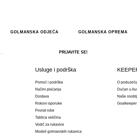
GOLMANSKA ODJEĆA
GOLMANSKA OPREMA
Usluge i podrška
KEEPER
Pomoć i podrška
O poduzeć
Načini plaćanja
Dućan u Aust
Dostava
Naše osobl
Rokovi isporuke
Goalkeeper
Povrat robe
Tablica veličina
Vodič za rukavice
Modeli golmanskih rukavica