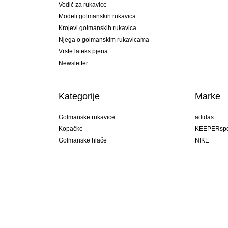
Vodič za rukavice
Modeli golmanskih rukavica
Krojevi golmanskih rukavica
Njega o golmanskim rukavicama
Vrste lateks pjena
Newsletter
Kategorije
Marke
Golmanske rukavice
adidas
Kopačke
KEEPERspo
Golmanske hlače
NIKE
Golmanski dresovi
Puma
Golmanske podhlače
REUSCH
Sells Goal
uhlsport
Elite Sport
rehab