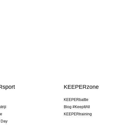
sport
KEEPERzone
u
KEEPERbattle
riji
Blog #KeepItAll
je
KEEPERtraining
 Day