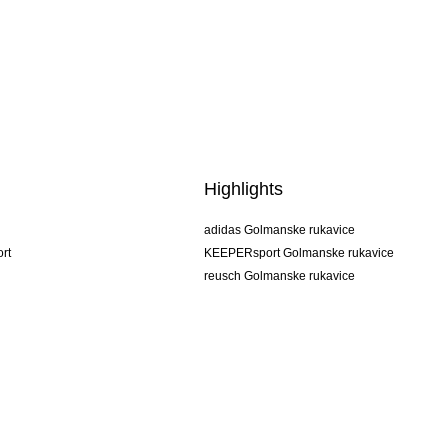
Highlights
adidas Golmanske rukavice
rt
KEEPERsport Golmanske rukavice
reusch Golmanske rukavice
uhlsport Golmanske rukavice
rehab Golmanske rukavice
keeper
NIKE Golmanske rukavice
PUMA Golmanske rukavice
SELLS Golmanske rukavice