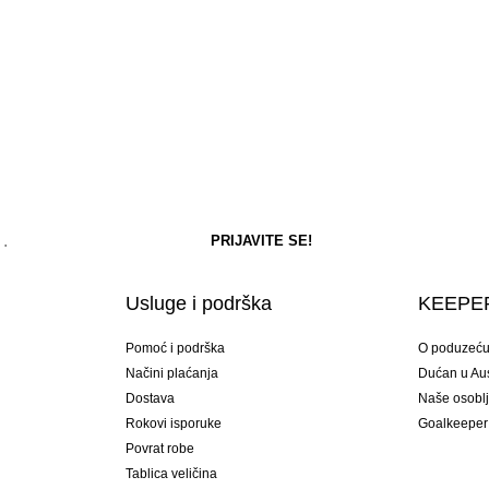
Usluge i podrška
KEEPER
Pomoć i podrška
O poduzeć
Načini plaćanja
Dućan u Aust
Dostava
Naše osobl
Rokovi isporuke
Goalkeeper
Povrat robe
Tablica veličina