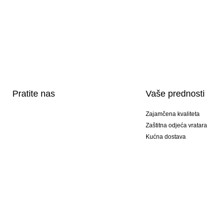
Pratite nas
Vaše prednosti
Zajamčena kvaliteta
Zaštitna odjeća vratara
Kućna dostava
Tisak sportske opreme
Posebni modeli
Ponuda setova