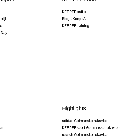
u
KEEPERbattle
riji
Blog #KeepItAll
je
KEEPERtraining
 Day
Highlights
adidas Golmanske rukavice
rt
KEEPERsport Golmanske rukavice
reusch Golmanske rukavice