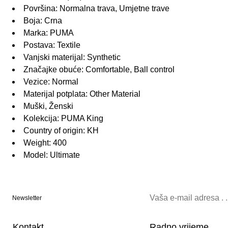
Površina: Normalna trava, Umjetne trave
Boja: Crna
Marka: PUMA
Postava: Textile
Vanjski materijal: Synthetic
Značajke obuće: Comfortable, Ball control
Vezice: Normal
Materijal potplata: Other Material
Muški, Ženski
Kolekcija: PUMA King
Country of origin: KH
Weight: 400
Model: Ultimate
Newsletter
Kontakt
Radno vrijeme