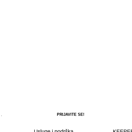
Usluge i podrška
KEEPER