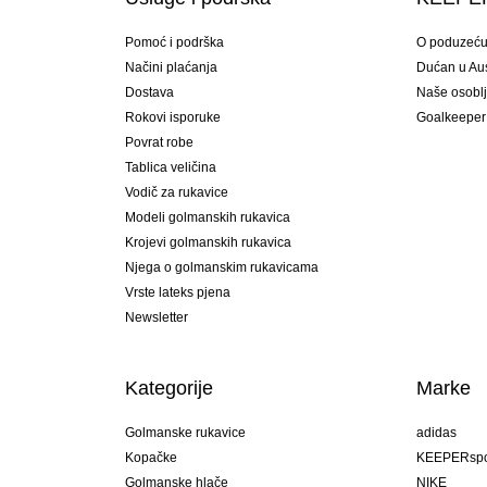
Pomoć i podrška
O poduzeć
Načini plaćanja
Dućan u Aust
Dostava
Naše osobl
Rokovi isporuke
Goalkeeper
Povrat robe
Tablica veličina
Vodič za rukavice
Modeli golmanskih rukavica
Krojevi golmanskih rukavica
Njega o golmanskim rukavicama
Vrste lateks pjena
Newsletter
Kategorije
Marke
Golmanske rukavice
adidas
Kopačke
KEEPERspo
Golmanske hlače
NIKE