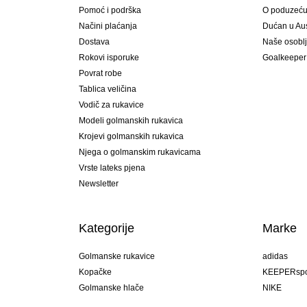
Pomoć i podrška
O poduzeć
Načini plaćanja
Dućan u Aust
Dostava
Naše osobl
Rokovi isporuke
Goalkeeper
Povrat robe
Tablica veličina
Vodič za rukavice
Modeli golmanskih rukavica
Krojevi golmanskih rukavica
Njega o golmanskim rukavicama
Vrste lateks pjena
Newsletter
Kategorije
Marke
Golmanske rukavice
adidas
Kopačke
KEEPERspo
Golmanske hlače
NIKE
Golmanski dresovi
Puma