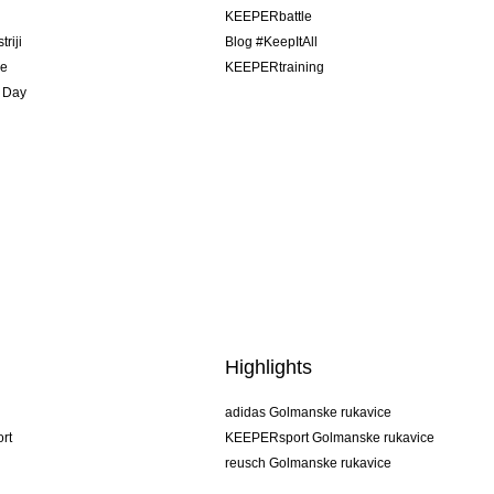
u
KEEPERbattle
riji
Blog #KeepItAll
je
KEEPERtraining
 Day
Highlights
adidas Golmanske rukavice
rt
KEEPERsport Golmanske rukavice
reusch Golmanske rukavice
uhlsport Golmanske rukavice